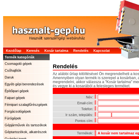
Kezdőlap
Keresés
Kosár tartalma
Rendelés
Kapcsolat
Termék kategóriák
Csomagoló gépek
Rendelés
Csőhajlítók
Az alábbi űrlap kitöltésével Ön megrendelheti a ko
Daruk
Amennyiben olyan termék is szerepel a kosárban,
megrendelni, akkor válassza a "Kosár tartalma" m
Egyéb gépi berendezések
és vegye ki a kosarából a felesleges terméket.
Építőipari gépek
Név:
Faipari gépek
Email-cím:
Fémipari szalagfűrészgépek
Telefon:
Forgácsológépek
Ir szám, település:
Fúrógépek
Pontos cím:
Gépjárművek és tartozékok
Géptartozékok, alkatrészek
Termékek:
A kosár nem tartalmaz e
Gyártási jogok