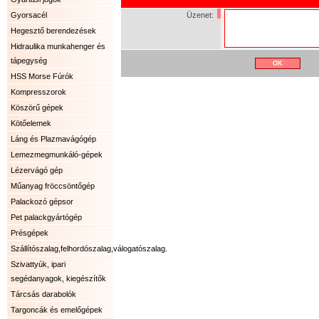
Gyorsacél
Üzenet:
Hegesztő berendezések
Hidraulika munkahenger és
tápegység
HSS Morse Fúrók
Kompresszorok
Köszörű gépek
Kötőelemek
Láng és Plazmavágógép
Lemezmegmunkáló-gépek
Lézervágó gép
Műanyag fröccsöntőgép
Palackozó gépsor
Pet palackgyártógép
Présgépek
Szállítószalag,felhordószalag,válogatószalag.
Szivattyúk, ipari
segédanyagok, kiegészítők
Tárcsás darabolók
Targoncák és emelőgépek