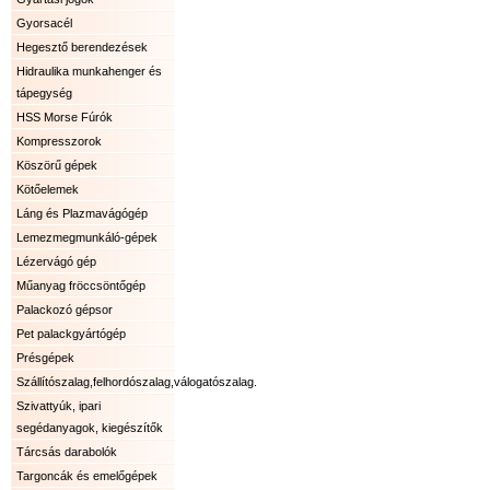
Gyorsacél
Hegesztő berendezések
Hidraulika munkahenger és
tápegység
HSS Morse Fúrók
Kompresszorok
Köszörű gépek
Kötőelemek
Láng és Plazmavágógép
Lemezmegmunkáló-gépek
Lézervágó gép
Műanyag fröccsöntőgép
Palackozó gépsor
Pet palackgyártógép
Présgépek
Szállítószalag,felhordószalag,válogatószalag.
Szivattyúk, ipari
segédanyagok, kiegészítők
Tárcsás darabolók
Targoncák és emelőgépek