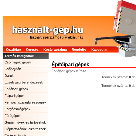
Kezdőlap
Keresés
Kosár tartalma
Rendelés
Kapcsolat
Termék kategóriák
Csomagoló gépek
Építőipari gépek
Csőhajlítók
Építőipari gépek leírása
Daruk
Termékek száma:
0
db
Egyéb gépi berendezések
Termékek száma:
0
db
Építőipari gépek
Faipari gépek
Fémipari szalagfűrészgépek
Forgácsológépek
Fúrógépek
Gépjárművek és tartozékok
Géptartozékok, alkatrészek
Gyártási jogok