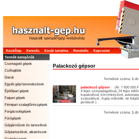
Kezdőlap
Keresés
Kosár tartalma
Rendelés
Kapcsolat
Termék kategóriák
Csomagoló gépek
Palackozó gépsor
Csőhajlítók
Daruk
Termékek száma:
1
db
Egyéb gépi berendezések
palackozó gépsor
(Ár: 7 800 000 Ft
Építőipari gépek
8 fejes szörpadagolóval, 24 fejes töltő
kupakolóval, körcímkézővel, automata 
Faipari gépek
szaturálóval . A gép működik, de felújít
javítások )
Fémipari szalagfűrészgépek
Forgácsológépek
Termékek száma:
1
db
Fúrógépek
Gépjárművek és tartozékok
Géptartozékok, alkatrészek
Gyártási jogok