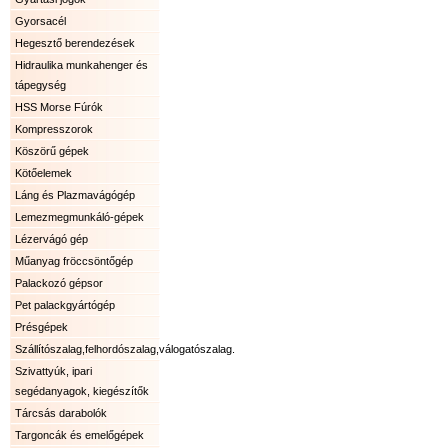
Gyorsacél
Hegesztő berendezések
Hidraulika munkahenger és
tápegység
HSS Morse Fúrók
Kompresszorok
Köszörű gépek
Kötőelemek
Láng és Plazmavágógép
Lemezmegmunkáló-gépek
Lézervágó gép
Műanyag fröccsöntőgép
Palackozó gépsor
Pet palackgyártógép
Présgépek
Szállítószalag,felhordószalag,válogatószalag.
Szivattyúk, ipari
segédanyagok, kiegészítők
Tárcsás darabolók
Targoncák és emelőgépek