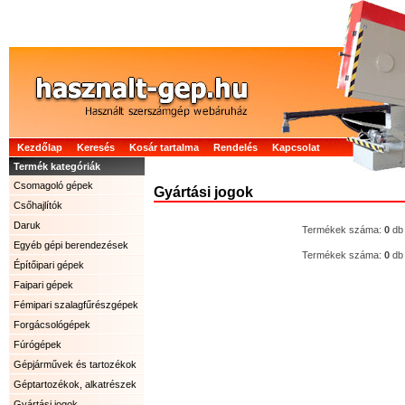
Kezdőlap
Keresés
Kosár tartalma
Rendelés
Kapcsolat
Termék kategóriák
Csomagoló gépek
Gyártási jogok
Csőhajlítók
Daruk
Termékek száma:
0
db
Egyéb gépi berendezések
Termékek száma:
0
db
Építőipari gépek
Faipari gépek
Fémipari szalagfűrészgépek
Forgácsológépek
Fúrógépek
Gépjárművek és tartozékok
Géptartozékok, alkatrészek
Gyártási jogok