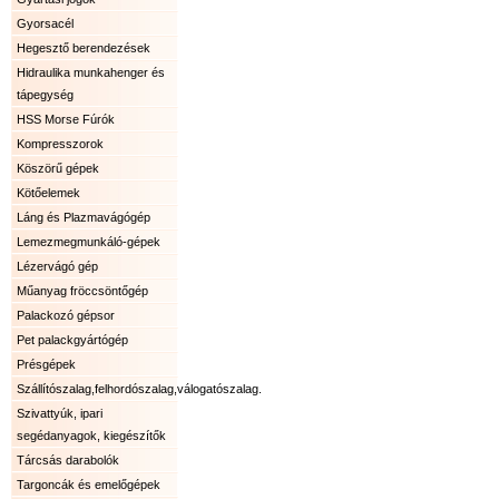
Gyorsacél
Hegesztő berendezések
Hidraulika munkahenger és
tápegység
HSS Morse Fúrók
Kompresszorok
Köszörű gépek
Kötőelemek
Láng és Plazmavágógép
Lemezmegmunkáló-gépek
Lézervágó gép
Műanyag fröccsöntőgép
Palackozó gépsor
Pet palackgyártógép
Présgépek
Szállítószalag,felhordószalag,válogatószalag.
Szivattyúk, ipari
segédanyagok, kiegészítők
Tárcsás darabolók
Targoncák és emelőgépek