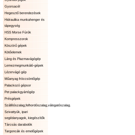
Gyorsacél
Hegesztő berendezések
Hidraulika munkahenger és
tápegység
HSS Morse Fúrók
Kompresszorok
Köszörű gépek
Kötőelemek
Láng és Plazmavágógép
Lemezmegmunkáló-gépek
Lézervágó gép
Műanyag fröccsöntőgép
Palackozó gépsor
Pet palackgyártógép
Présgépek
Szállítószalag,felhordószalag,válogatószalag.
Szivattyúk, ipari
segédanyagok, kiegészítők
Tárcsás darabolók
Targoncák és emelőgépek