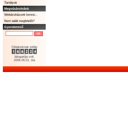
Tartályok
Megvásárolnánk
Webáruházunk keresi...
Nem talált megfelelőt?
Gyorskereső
Oldalunknak eddig
látogatója volt,
2006.06.01. óta