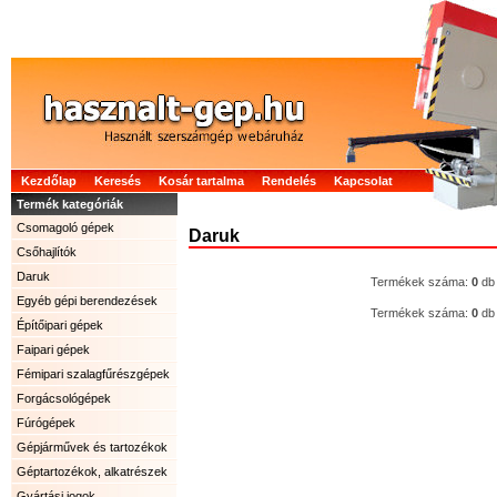
Kezdőlap
Keresés
Kosár tartalma
Rendelés
Kapcsolat
Termék kategóriák
Csomagoló gépek
Daruk
Csőhajlítók
Daruk
Termékek száma:
0
db
Egyéb gépi berendezések
Termékek száma:
0
db
Építőipari gépek
Faipari gépek
Fémipari szalagfűrészgépek
Forgácsológépek
Fúrógépek
Gépjárművek és tartozékok
Géptartozékok, alkatrészek
Gyártási jogok