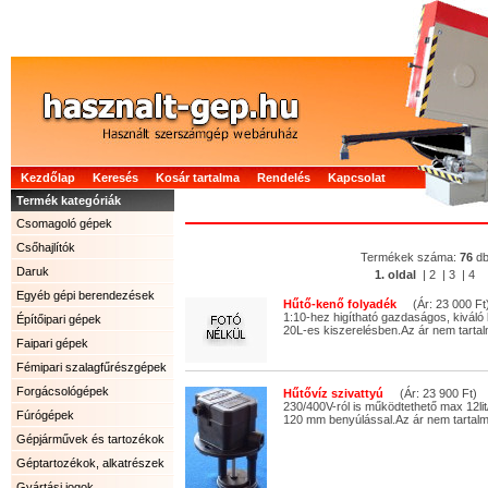
Kezdőlap
Keresés
Kosár tartalma
Rendelés
Kapcsolat
Termék kategóriák
Csomagoló gépek
Csőhajlítók
Termékek száma:
76
d
Daruk
1. oldal
|
2
|
3
|
4
Egyéb gépi berendezések
Hűtő-kenő folyadék
(Ár: 23 000 Ft
1:10-hez higítható gazdaságos, kiváló
Építőipari gépek
20L-es kiszerelésben.Az ár nem tartal
Faipari gépek
Fémipari szalagfűrészgépek
Forgácsológépek
Hűtővíz szivattyú
(Ár: 23 900 Ft)
230/400V-ról is működtethető max 12lit
Fúrógépek
120 mm benyúlással.Az ár nem tartalm
Gépjárművek és tartozékok
Géptartozékok, alkatrészek
Gyártási jogok