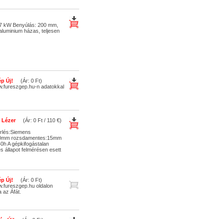
07 kW Benyúlás: 200 mm,
 aluminium házas, teljesen
p Új!
(Ár: 0 Ft)
w.fureszgep.hu-n adatokkal
 Lézer
(Ár: 0 Ft / 110 €)
rlés:Siemens
:20mm rozsdamentes:15mm
h A gépkifogástalan
s állapot felmérésen esett
p Új!
(Ár: 0 Ft)
.fureszgep.hu oldalon
 az Áfát.