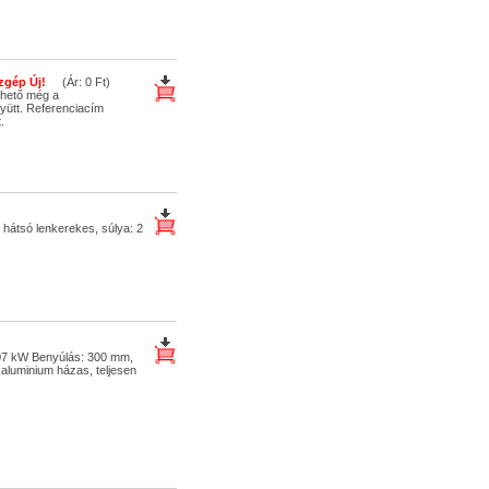
zgép Új!
(Ár: 0 Ft)
thető még a
yütt. Referenciacím
.
, hátsó lenkerekes, súlya: 2
,07 kW Benyúlás: 300 mm,
 aluminium házas, teljesen