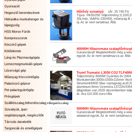
Gyorsacél
Hűtővíz szivattyú
(Ár: 25 740 Ft)
Hegesztő berendezések
Típus: PA35/200 Teljesítmény:0,10/0,
30L/min, Volt/Hz:230/400, műanyag ill.
Hidraulika munkahenger és
új. Az ár nem tartalmaz Áfát.
tápegység
HSS Morse Fúrók
Kompresszorok
Köszörű gépek
400/60H félautomata szalagfűrészgé
Kötőelemek
Garanciával! Megtekinthető még a ww
együtt. Az ár nem tartalmazza az Áfát.
Láng és Plazmavágógép
Lemezmegmunkáló-gépek
Lézervágó gép
Trumf Trumatic L3030 CO2 TLF4000
Teljesítmény:4000W Gyártási év:2004
Műanyag fröccsöntőgép
Munkaterület:3000x1500x115mm Vezé
Sinumerik840D Max vastagság acél
Palackozó gépsor
aluminium:8mm Üzemóra:13722h/33540
Pet palackgyártógép
állapotban van.2020 decemberben telje
át. Ára:110.000 euro+Áfa
Présgépek
Szállítószalag,felhordószalag,válogatószalag.
500/60H félautomata szalagfűrészgé
Szivattyúk, ipari
Garanciával! Megtekinthető még a www
segédanyagok, kiegészítők
adataival együtt. Az ár nem tartalmazza
Tárcsás darabolók
Targoncák és emelőgépek