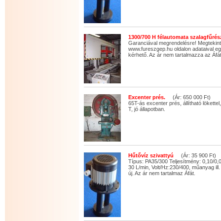
1300/700 H félautomata szalagfűrés
Garanciával megrendelésre! Megtekin
www.fureszgep.hu oldalon adataival eg
kérhető. Az ár nem tartalmazza az Áfát
Excenter prés.
(Ár: 650 000 Ft)
65T-ás excenter prés, állítható lökettel
T, jó állapotban.
Hűtővíz szivattyú
(Ár: 35 900 Ft)
Típus: PA35/300 Teljesítmény: 0,10/0
30 L/min, Volt/Hz:230/400, műanyag ill.
új. Az ár nem tartalmaz Áfát.