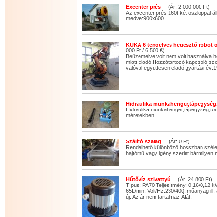
Excenter prés
(Ár: 2 000 000 Ft)
Az excenter prés 160t két oszloppal áll
medve:900x600
KUKA 6 tengelyes hegesztő robot 
000 Ft / 6 500 €)
Beüzemelve volt nem volt használva he
miatt eladó.Hozzátartozó kapcsoló s
valóval együttesen eladó.gyártási év:
Hidraulika munkahenger,tápegység
Hidraulika munkahenger,tápegység,tö
méretekben.
Szálító szalag
(Ár: 0 Ft)
Rendelhető különböző hosszban széle
hajtómű vagy igény szerint bármilyen 
Hűtővíz szivattyú
(Ár: 24 800 Ft)
Típus: PA70 Teljesítmény: 0,16/0,12 
65L/min, Volt/Hz:230/400, műanyag ill.
új. Az ár nem tartalmaz Áfát.