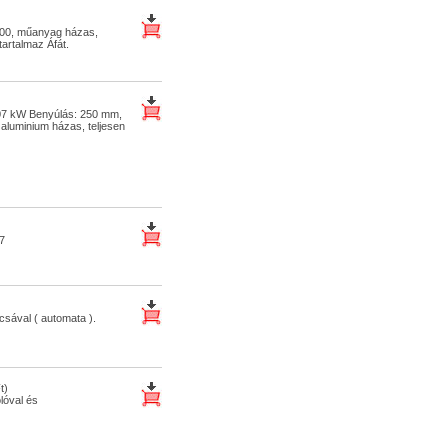
400, műanyag házas,
tartalmaz Áfát.
,07 kW Benyúlás: 250 mm,
 aluminium házas, teljesen
7
csával ( automata ).
t)
lóval és