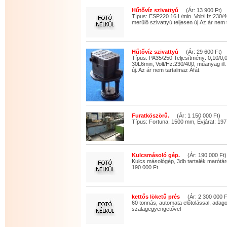
Hűtővíz szivattyú
(Ár: 13 900 Ft)
Típus: ESP220 16 L/min. Volt/Hz:230/
merülő szivattyú teljesen új.Az ár nem 
Hűtővíz szivattyú
(Ár: 29 600 Ft)
Típus: PA35/250 Teljesítmény: 0,10/0
30L6min, Volt/Hz:230/400, műanyag ill.
új. Az ár nem tartalmaz Áfát.
Furatköszörű.
(Ár: 1 150 000 Ft)
Típus: Fortuna, 1500 mm, Évjárat: 197
Kulcsmásoló gép.
(Ár: 190 000 Ft)
Kulcs másológép, 3db tartalék marótár
190.000 Ft
kettős löketű prés
(Ár: 2 300 000 F
60 tonnás, automata előtolással, adago
szalagegyengetővel