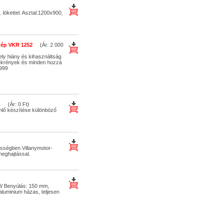
. lökettel. Asztal:1200x900,
gép VKR 1252
(Ár: 2 000
ly hiány és kihasználtság
zekrények és minden hozzá
1999
.
(Ár: 0 Ft)
mlő készítése különböző
sségben.Villanymotor-
meghajtással.
kW Benyúlás: 150 mm,
 aluminium házas, teljesen