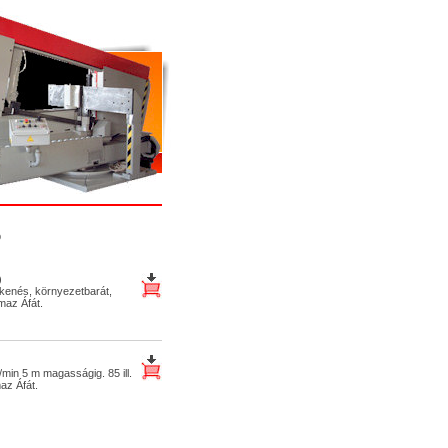
b
)
 kenés, környezetbarát,
maz Áfát.
/min 5 m magasságig. 85 ill.
az Áfát.