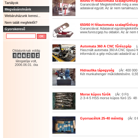
800/60 H félautomata szalagfűrészg
Tartályok
Garanciával! Megtekinthető még a www
adataival együtt. Az ár nem tartalmazza
Megvásárolnánk
Webáruházunk keresi...
Nem talált megfelelőt?
650/60 H félautomata szalagfűrészg
Garanciával. Adataival együtmgtekinth
Gyorskereső
www.fureszgep.hu oldalon. Az ár nem t
Automata 360 A CNC fűrészgép
(Ár
Használt automata 360 A CNC típusú 
Oldalunknak eddig
információ a gép műszaki adatáról az á
látogatója volt,
2006.06.01. óta
Hidraulika tápegység
(Ár: 400 000 
Két munkahenger működtetésére. 0,55 
Morse kúpos fúrók
(Ár: 0 Ft)
2-3-4-5 HSS morse kúpos fúró 15- 48
Gyorsacélok 25-40 méretig
(Ár: 0 F