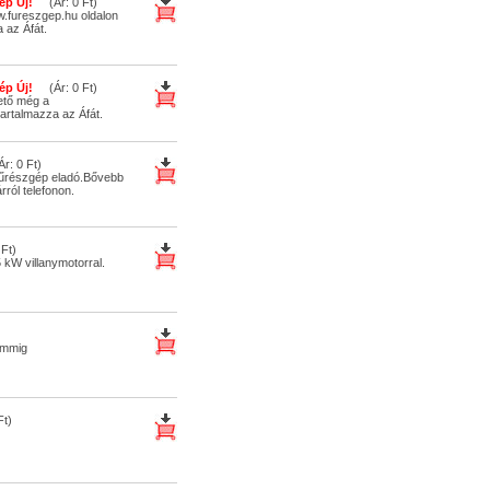
ép Új!
(Ár: 0 Ft)
.fureszgep.hu oldalon
 az Áfát.
ép Új!
(Ár: 0 Ft)
ető még a
artalmazza az Áfát.
: 0 Ft)
fűrészgép eladó.Bővebb
rról telefonon.
Ft)
kW villanymotorral.
 mmig
t)