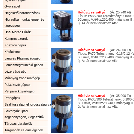
Gyorsacél
Hűtővíz szivattyú
(Ár: 25 740 Ft)
Hegesztő berendezések
Típus: PA35/200 Teljesítmény:0,10/0,
Hidraulika munkahenger és
30L/min, Volt/Hz:230/400, műanyag ill.
új. Az ár nem tartalmaz Áfát.
tápegység
HSS Morse Fúrók
Kompresszorok
Köszörű gépek
Hűtővíz szivattyú
(Ár: 24 800 Ft)
Kötőelemek
Típus: PA70 Teljesítmény: 0,16/0,12 
65L/min, Volt/Hz:230/400, műanyag ill.
Láng és Plazmavágógép
új. Az ár nem tartalmaz Áfát.
Lemezmegmunkáló-gépek
Lézervágó gép
Műanyag fröccsöntőgép
Palackozó gépsor
Pet palackgyártógép
Hűtővíz szivattyú
(Ár: 35 900 Ft)
Présgépek
Típus: PA35/300 Teljesítmény: 0,10/0
30 L/min, Volt/Hz:230/400, műanyag ill.
Szállítószalag,felhordószalag,válogatószalag.
új. Az ár nem tartalmaz Áfát.
Szivattyúk, ipari
segédanyagok, kiegészítők
Tárcsás darabolók
Targoncák és emelőgépek