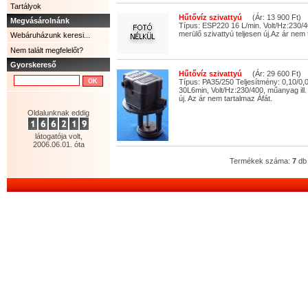
Tartályok
Hűtővíz szivattyú
(Ár: 13 900 Ft)
Megvásárolnánk
Típus: ESP220 16 L/min. Volt/Hz:230/
merülő szivattyú teljesen új.Az ár nem 
Webáruházunk keresi...
Nem talált megfelelőt?
Gyorskereső
Hűtővíz szivattyú
(Ár: 29 600 Ft)
Típus: PA35/250 Teljesítmény: 0,10/0
30L6min, Volt/Hz:230/400, műanyag ill.
új. Az ár nem tartalmaz Áfát.
Oldalunknak eddig
látogatója volt,
2006.06.01. óta
Termékek száma:
7
db