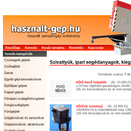
Kezdőlap
Keresés
Kosár tartalma
Rendelés
Kapcsolat
Termék kategóriák
Csomagoló gépek
Szivattyúk, ipari segédanyagok, kieg
Csőhajlítók
Daruk
Termékek száma:
7
db
Egyéb gépi berendezések
Hűtő-kenő folyadék
(Ár: 23 000 Ft
Építőipari gépek
1:10-hez higítható gazdaságos, kiváló
20L-es kiszerelésben.Az ár nem tartal
Faipari gépek
Fémipari szalagfűrészgépek
Forgácsológépek
Hűtővíz szivattyú
(Ár: 23 900 Ft)
230/400V-ról is működtethető max 12lit
Fúrógépek
120 mm benyúlással.Az ár nem tartalm
Gépjárművek és tartozékok
Géptartozékok, alkatrészek
Gyártási jogok