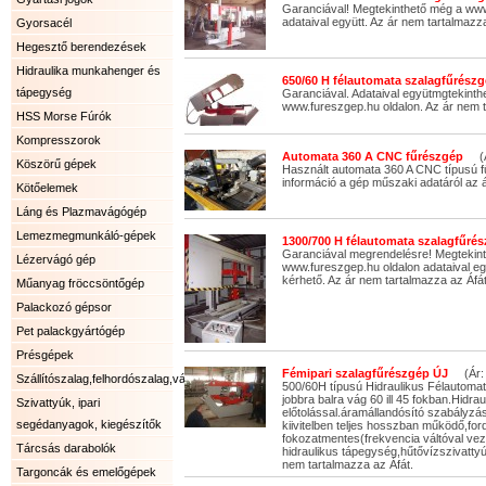
Garanciával! Megtekinthető még a www
adataival együtt. Az ár nem tartalmazza
Gyorsacél
Hegesztő berendezések
Hidraulika munkahenger és
650/60 H félautomata szalagfűrészg
tápegység
Garanciával. Adataival együtmgtekinth
www.fureszgep.hu oldalon. Az ár nem t
HSS Morse Fúrók
Kompresszorok
Automata 360 A CNC fűrészgép
(Ár
Köszörű gépek
Használt automata 360 A CNC típusú 
információ a gép műszaki adatáról az á
Kötőelemek
Láng és Plazmavágógép
Lemezmegmunkáló-gépek
1300/700 H félautomata szalagfűrés
Garanciával megrendelésre! Megtekin
Lézervágó gép
www.fureszgep.hu oldalon adataival eg
kérhető. Az ár nem tartalmazza az Áfát
Műanyag fröccsöntőgép
Palackozó gépsor
Pet palackgyártógép
Présgépek
Fémipari szalagfűrészgép ÚJ
(Ár: 
Szállítószalag,felhordószalag,válogatószalag.
500/60H típusú Hidraulikus Félautoma
jobbra balra vág 60 ill 45 fokban.Hidrau
Szivattyúk, ipari
előtolással.áramállandósító szabályzás
segédanyagok, kiegészítők
kiivitelben teljes hosszban működő,fo
fokozatmentes(frekvencia váltóval vez
Tárcsás darabolók
hidraulikus tápegység,hűtővízszivattyú 
nem tartalmazza az Áfát.
Targoncák és emelőgépek