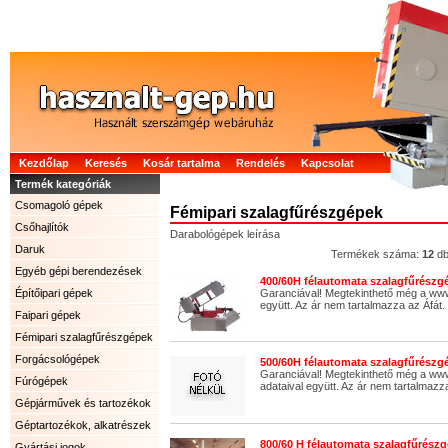
Kezdőlap
Keresés
Kosár tartalma
Rendelés
Kapcsolat
Termék kategóriák
Csomagoló gépek
Fémipari szalagfűrészgépek
Csőhajlítók
Darabológépek leírása
Daruk
Termékek száma:
12
d
Egyéb gépi berendezések
400/60H félautomata szalagfűrészgé
Építőipari gépek
Garanciával! Megtekinthető még a ww
együtt. Az ár nem tartalmazza az Áfát.
Faipari gépek
Fémipari szalagfűrészgépek
Forgácsológépek
500/60H félautomata szalagfűrészgé
Garanciával! Megtekinthető még a www
Fúrógépek
adataival együtt. Az ár nem tartalmazza
Gépjárművek és tartozékok
Géptartozékok, alkatrészek
800/60 H félautomata szalagfűrészg
Gyártási jogok