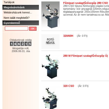
Tartályok
Fémipari szalagfűrészgép 280 CSO
280 CSO típusú fűrészgép,vágási szög
Megvásárolnánk
tartomány: kör anyagnál 220mm,négy
téglalapanyagnál: 250x155mm Részletfiz
Webáruházunk keresi...
azonnal. Az ár nem tartalmazza az Áfá
Nem talált megfelelőt?
Gyorskereső
320/60H
(Ár: 0 Ft)
Oldalunknak eddig
látogatója volt,
2006.06.01. óta
280 M Fémipari szalagfűrészgép Új
320 CSO
(Ár: 0 Ft)