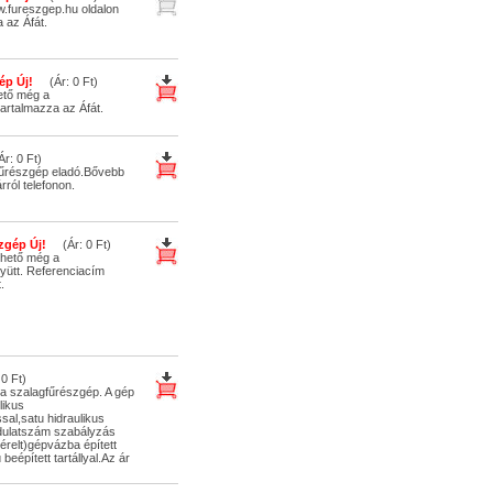
.fureszgep.hu oldalon
 az Áfát.
ép Új!
(Ár: 0 Ft)
ető még a
artalmazza az Áfát.
: 0 Ft)
fűrészgép eladó.Bővebb
rról telefonon.
zgép Új!
(Ár: 0 Ft)
thető még a
yütt. Referenciacím
.
0 Ft)
ta szalagfűrészgép. A gép
likus
sal,satu hidraulikus
rdulatszám szabályzás
érelt)gépvázba épített
beépített tartállyal.Az ár