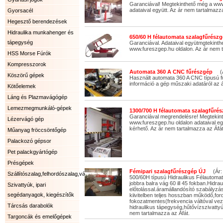
Garanciával! Megtekinthető még a www
adataival együtt. Az ár nem tartalmazza
Gyorsacél
Hegesztő berendezések
Hidraulika munkahenger és
650/60 H félautomata szalagfűrészg
tápegység
Garanciával. Adataival együtmgtekinth
www.fureszgep.hu oldalon. Az ár nem t
HSS Morse Fúrók
Kompresszorok
Automata 360 A CNC fűrészgép
(Ár
Köszörű gépek
Használt automata 360 A CNC típusú 
információ a gép műszaki adatáról az á
Kötőelemek
Láng és Plazmavágógép
Lemezmegmunkáló-gépek
1300/700 H félautomata szalagfűrés
Garanciával megrendelésre! Megtekin
Lézervágó gép
www.fureszgep.hu oldalon adataival eg
kérhető. Az ár nem tartalmazza az Áfát
Műanyag fröccsöntőgép
Palackozó gépsor
Pet palackgyártógép
Présgépek
Fémipari szalagfűrészgép ÚJ
(Ár: 
Szállítószalag,felhordószalag,válogatószalag.
500/60H típusú Hidraulikus Félautoma
jobbra balra vág 60 ill 45 fokban.Hidrau
Szivattyúk, ipari
előtolással.áramállandósító szabályzás
segédanyagok, kiegészítők
kiivitelben teljes hosszban működő,fo
fokozatmentes(frekvencia váltóval vez
Tárcsás darabolók
hidraulikus tápegység,hűtővízszivattyú 
nem tartalmazza az Áfát.
Targoncák és emelőgépek