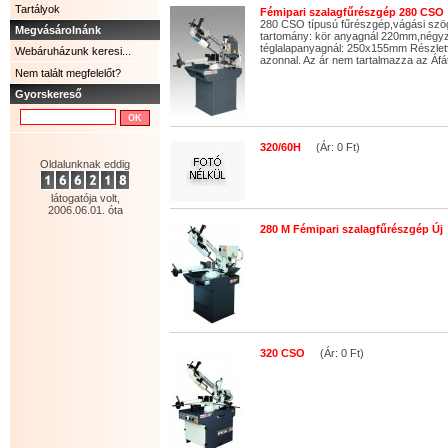
Tartályok
Fémipari szalagfűrészgép 280 CSO
280 CSO típusú fűrészgép,vágási szög
Megvásárolnánk
tartomány: kör anyagnál 220mm,négy
téglalapanyagnál: 250x155mm Részletfiz
Webáruházunk keresi...
azonnal. Az ár nem tartalmazza az Áfá
Nem talált megfelelőt?
Gyorskereső
320/60H
(Ár: 0 Ft)
Oldalunknak eddig
látogatója volt,
2006.06.01. óta
280 M Fémipari szalagfűrészgép Új
320 CSO
(Ár: 0 Ft)