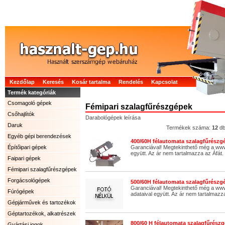
Kezdőlap
Keresés
Kosár tartalma
Rendelés
Kapcsolat
Termék kategóriák
Csomagoló gépek
Fémipari szalagfűrészgépek
Csőhajlítók
Darabológépek leírása
Daruk
Termékek száma:
12
d
Egyéb gépi berendezések
400/60H félautomata szalagfűrészgé
Építőipari gépek
Garanciával! Megtekinthető még a ww
együtt. Az ár nem tartalmazza az Áfát.
Faipari gépek
Fémipari szalagfűrészgépek
Forgácsológépek
500/60H félautomata szalagfűrészgé
Garanciával! Megtekinthető még a www
Fúrógépek
adataival együtt. Az ár nem tartalmazza
Gépjárművek és tartozékok
Géptartozékok, alkatrészek
800/60 H félautomata szalagfűrészg
Gyártási jogok