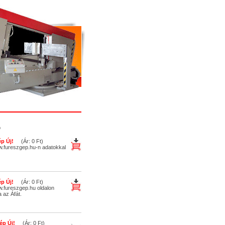
b
p Új!
(Ár: 0 Ft)
w.fureszgep.hu-n adatokkal
p Új!
(Ár: 0 Ft)
.fureszgep.hu oldalon
 az Áfát.
ép Új!
(Ár: 0 Ft)