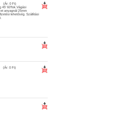
(Ár: 0 Ft)
 45' 60'fok.Vágási
zet anyagnál 25mm
etési lehetőség. Szállítási
t.
(Ár: 0 Ft)